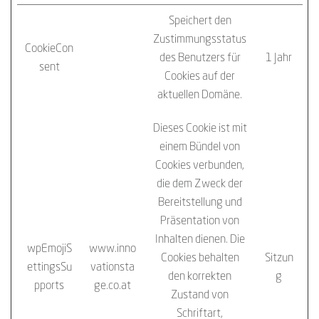
Speichert den
Zustimmungsstatus
CookieCon
Cookiebot
des Benutzers für
1 Jahr
sent
Cookies auf der
aktuellen Domäne.
Dieses Cookie ist mit
einem Bündel von
Cookies verbunden,
die dem Zweck der
Bereitstellung und
Präsentation von
Inhalten dienen. Die
wpEmojiS
www.inno
Cookies behalten
Sitzun
ettingsSu
vationsta
den korrekten
g
pports
ge.co.at
Zustand von
Schriftart,