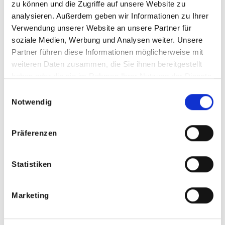
zu können und die Zugriffe auf unsere Website zu
Marketing-Cookies werden verwendet, um Besuchern auf
analysieren. Außerdem geben wir Informationen zu Ihrer
Webseiten zu folgen. Die Absicht ist, Anzeigen zu zeigen, die
Verwendung unserer Website an unsere Partner für
relevant und ansprechend für den einzelnen Benutzer sind und
soziale Medien, Werbung und Analysen weiter. Unsere
daher wertvoller für Publisher und werbetreibende
Partner führen diese Informationen möglicherweise mit
Drittparteien sind.
weiteren Daten zusammen, die Sie ihnen bereitgestellt
haben oder die sie im Rahmen Ihrer Nutzung der Dienste
Maximale
Name
Anbieter
Zweck
gesammelt haben.
Einwilligungsauswahl
Speicherdaue
Notwendig
Registriert eine
eindeutige ID, die
Präferenzen
das Gerät eines
6
wiederkehrenden
NID
Google
Monat
Statistiken
Benutzers
e
identifiziert. Die ID
wird für gezielte
Marketing
Werbung genutzt.