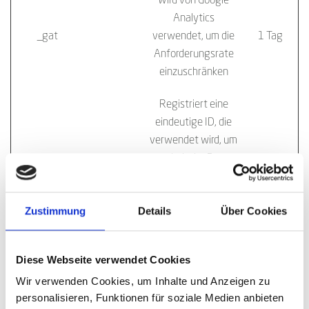
Wird von Google
Analytics
_gat
Google
verwendet, um die
1 Tag
Anforderungsrate
einzuschränken
Registriert eine
eindeutige ID, die
verwendet wird, um
statistische Daten
_gid
Google
1 Tag
dazu, wie der
Besucher die
Zustimmung
Details
Über Cookies
Website nutzt, zu
generieren.
Diese Webseite verwendet Cookies
Wir verwenden Cookies, um Inhalte und Anzeigen zu
Marketing (1)
personalisieren, Funktionen für soziale Medien anbieten