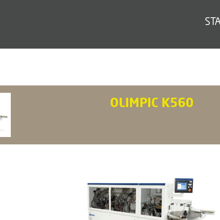
ST
OLIMPIC K560