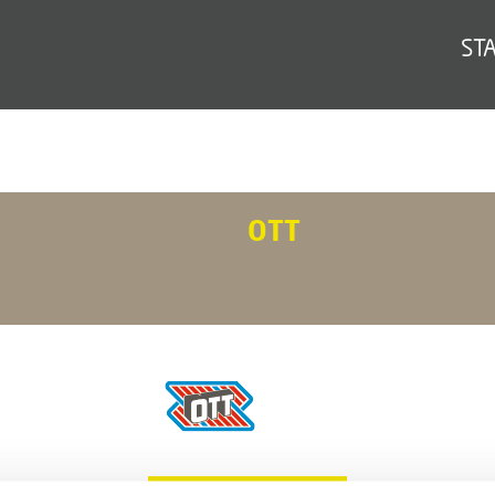
ST
OTT